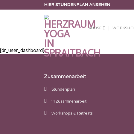
Zum
HIER STUNDENPLAN ANSEHEN
Inhalt
springen
KURSE
WORKSHOP
[dr_user_dashboard]
Zusammenarbeit
Stundenplan
1:1 Zusammenarbeit
Workshops & Retreats