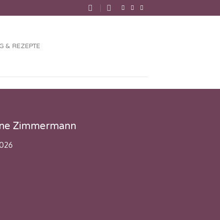
G & REZEPTE
ene Zimmermann
026